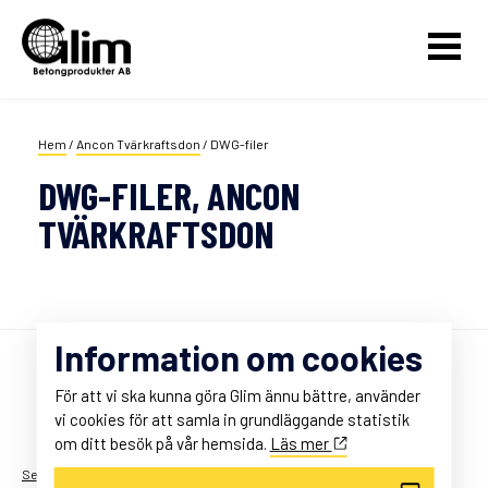
Hem
/
Ancon Tvärkraftsdon
/
DWG-filer
DWG-FILER, ANCON
TVÄRKRAFTSDON
Information om cookies
För att vi ska kunna göra Glim ännu bättre, använder
vi cookies för att samla in grundläggande statistik
© Glim, Styrstad Kronogård 1,
om ditt besök på vår hemsida.
Läs mer
605 92 Norrköping, Telefon: 011-10 88 80
Sekretess & Cookies