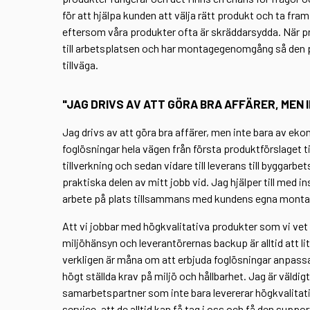
för att hjälpa kunden att välja rätt produkt och ta fra
eftersom våra produkter ofta är skräddarsydda. När pr
till arbetsplatsen och har montagegenomgång så den per
tillväga.
"JAG DRIVS AV ATT GÖRA BRA AFFÄRER, MEN 
Jag drivs av att göra bra affärer, men inte bara av eko
foglösningar hela vägen från första produktförslaget t
tillverkning och sedan vidare till leverans till byggarbe
praktiska delen av mitt jobb vid. Jag hjälper till med 
arbete på plats tillsammans med kundens egna mont
Att vi jobbar med högkvalitativa produkter som vi vet 
miljöhänsyn och leverantörernas backup är alltid att li
verkligen är måna om att erbjuda foglösningar anpassa
högt ställda krav på miljö och hållbarhet. Jag är väldi
samarbetspartner som inte bara levererar högkvalitat
service, att de alltid kan få tag i oss och få den suppo