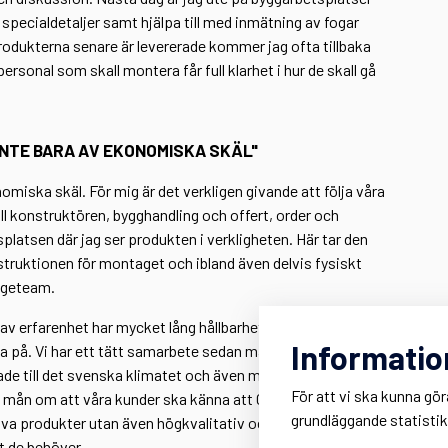
m specialdetaljer samt hjälpa till med inmätning av fogar
odukterna senare är levererade kommer jag ofta tillbaka
sonal som skall montera får full klarhet i hur de skall gå
INTE BARA AV EKONOMISKA SKÄL"
nomiska skäl. För mig är det verkligen givande att följa våra
ill konstruktören, bygghandling och offert, order och
tsplatsen där jag ser produkten i verkligheten. Här tar den
instruktionen för montaget och ibland även delvis fysiskt
ageteam.
av erfarenhet har mycket lång hållbarhet känns bra ur
Informatio
ta på. Vi har ett tätt samarbete sedan många år och de är
de till det svenska klimatet och även möta Sveriges ofta
För att vi ska kunna gör
gt mån om att våra kunder ska känna att GLIM är en pålitlig
grundläggande statisti
iva produkter utan även högkvalitativ och personlig
rt de behöver.