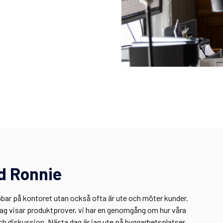
d Ronnie
obbar på kontoret utan också ofta är ute och möter kunder.
jag visar produktprover, vi har en genomgång om hur våra
och diskussion. Nästa dag är jag ute på byggarbetsplatser