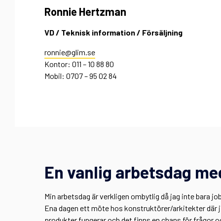
Ronnie Hertzman
VD / Teknisk information / Försäljning
ronnie@glim.se
Kontor: 011 – 10 88 80
Mobil: 0707 – 95 02 84
En vanlig arbetsdag me
Min arbetsdag är verkligen ombytlig då jag inte bara j
Ena dagen ett möte hos konstruktörer/arkitekter där 
produkter fungerar och det finns en chans för frågor 