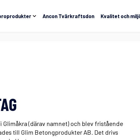
broprodukter
Ancon Tvärkraftsdon
Kvalitet och milj
TAG
i Glimåkra (därav namnet) och blev fristående
des till Glim Betongprodukter AB. Det drivs