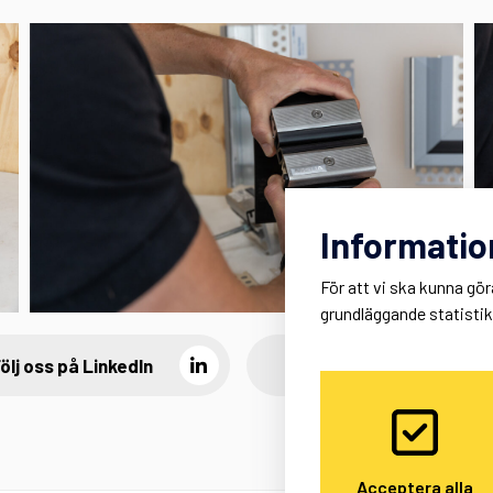
Informatio
För att vi ska kunna gör
grundläggande statisti
ölj oss på LinkedIn
Följ oss på instagram
Acceptera alla