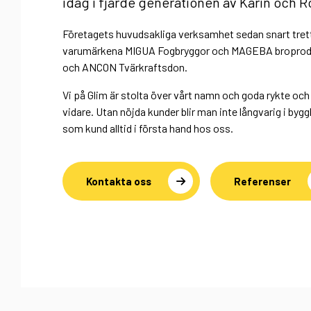
idag i fjärde generationen av Karin och 
Företagets huvudsakliga verksamhet sedan snart tretti
varumärkena MIGUA Fogbryggor och MAGEBA broprodukt
och ANCON Tvärkraftsdon.
Vi på Glim är stolta över vårt namn och goda rykte och d
vidare. Utan nöjda kunder blir man inte långvarig i byg
som kund alltid i första hand hos oss.
Kontakta oss
Referenser