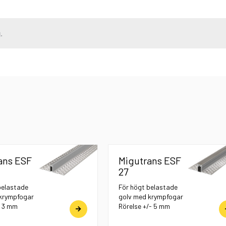
ans ESF
Migutrans ESF
27
belastade
För högt belastade
krympfogar
golv med krympfogar
/ 3 mm
Rörelse +/- 5 mm