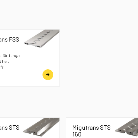
ans FSS
 för tunga
 helt
fri
ans STS
Migutrans STS
160