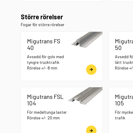
Större rörelser
Fogar för större rörelser
Migutrans FS
Migutr
40
50
Avsedd för golv med
Avsedd fö
tyngre trucktrafik
lätt truck
Rörelse +/- 8 mm
Rörelse +
Migutrans FSL
Migutr
104
105
För medeltunga laster
För mycke
Rörelse +/- 20 mm
trafik