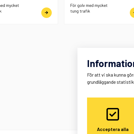
med mycket
För golv med mycket
k
tung trafik
Informatio
För att vi ska kunna gör
grundläggande statisti
Acceptera alla