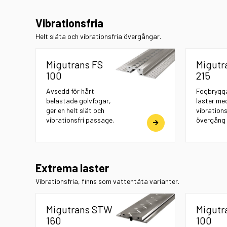
Vibrationsfria
Helt släta och vibrationsfria övergångar.
Migutrans FS
Migutr
100
215
Avsedd för hårt
Fogbrygga
belastade golvfogar,
laster med
ger en helt slät och
vibrations
vibrationsfri passage.
övergång
Extrema laster
Vibrationsfria, finns som vattentäta varianter.
Migutrans STW
Migutr
160
100