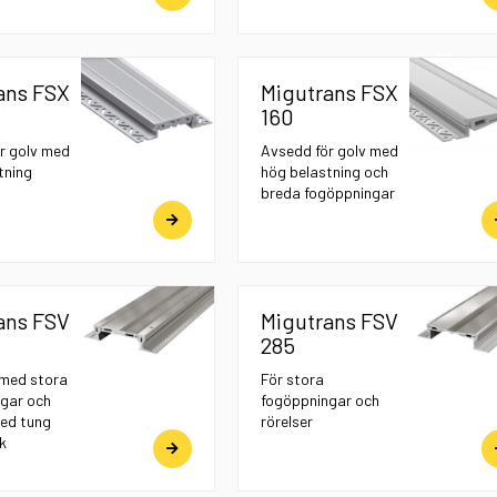
ans FSX
Migutrans FSX
160
r golv med
Avsedd för golv med
tning
hög belastning och
breda fogöppningar
ans FSV
Migutrans FSV
285
 med stora
För stora
gar och
fogöppningar och
med tung
rörelser
k