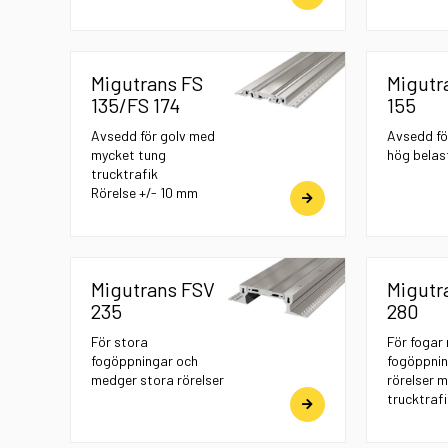
Migutrans FS
Migutr
135/FS 174
155
Avsedd för golv med
Avsedd fö
mycket tung
hög belas
trucktrafik
Rörelse +/- 10 mm
Migutrans FSV
Migutr
235
280
För stora
För fogar
fogöppningar och
fogöppnin
medger stora rörelser
rörelser 
trucktrafi