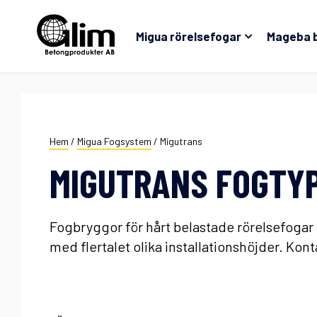
Migua rörelsefogar
Mageba 
Hem
/
Migua Fogsystem
/
Migutrans
MIGUTRANS FOGTY
Fogbryggor för hårt belastade rörelsefogar 
med flertalet olika installationshöjder. Kon