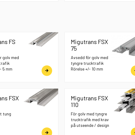
ans FS
Migutrans FSX
75
r golv med
Avsedd för golv med
trafik
tyngre trucktrafik
/- 5 mm
Rörelse +/- 10 mm
ans FSX
Migutrans FSX
110
t tung
För golv med tyngre
trucktrafik med krav
på utseende / design