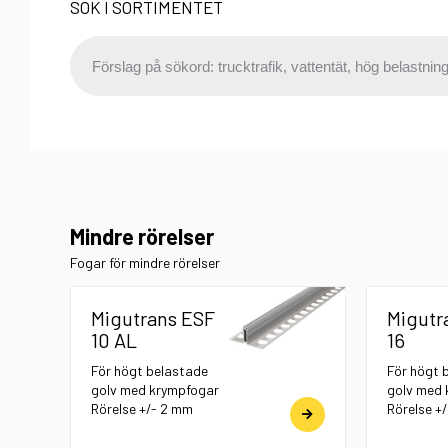
SÖK I SORTIMENTET
Mindre rörelser
Fogar för mindre rörelser
Migutrans ESF
Migutr
10 AL
16
För högt belastade
För högt 
golv med krympfogar
golv med 
Rörelse +/- 2 mm
Rörelse +