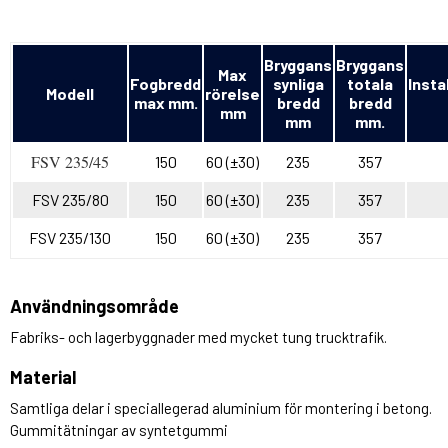
Bryggans
Bryggans
Max
Fogbredd
synliga
totala
Insta
Modell
rörelse
max mm.
bredd
bredd
mm
mm
mm.
FSV 235/45
150
60 (±30)
235
357
FSV 235/80
150
60 (±30)
235
357
FSV 235/130
150
60 (±30)
235
357
Användningsområde
Fabriks- och lagerbyggnader med mycket tung trucktrafik.
Material
Samtliga delar i speciallegerad aluminium för montering i betong.
Gummitätningar av syntetgummi