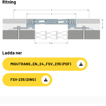
Ritning
Ladda ner
MIGUTRANS_EN_24_FSV_235 (PDF)
FSV-235 (DWG)