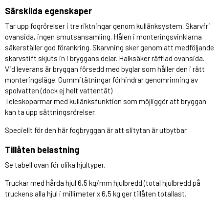
Särskilda egenskaper
Tar upp fogrörelser i tre riktningar genom kullänksystem. Skarvfri
ovansida, ingen smutsansamling. Hålen i monteringsvinklarna
säkerställer god förankring. Skarvning sker genom att medföljande
skarvstift skjuts in i bryggans delar. Halksäker räfflad ovansida.
Vid leverans är bryggan försedd med byglar som håller den i rätt
monteringsläge. Gummitätningar förhindrar genomrinning av
spolvatten (dock ej helt vattentät)
Teleskoparmar med kullänksfunktion som möjliggör att bryggan
kan ta upp sättningsrörelser.
Speciellt för den här fogbryggan är att slitytan är utbytbar.
Tillåten belastning
Se tabell ovan för olika hjultyper.
Truckar med hårda hjul 6,5 kg/mm hjulbredd (total hjulbredd på
truckens alla hjul i millimeter x 6,5 kg ger tillåten totallast.