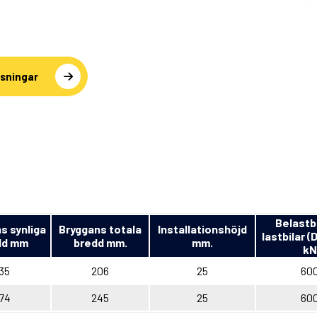
sningar
Belastb
s synliga
Bryggans totala
Installationshöjd
lastbilar (
dd mm
bredd mm.
mm.
kN
35
206
25
60
74
245
25
60