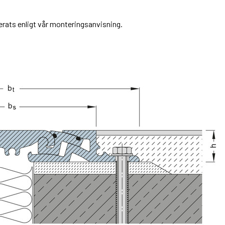
erats enligt vår monteringsanvisning.