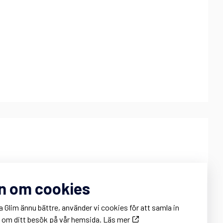
onnie Hertzman
n om cookies
onnie@glim.se
ontor: 011 – 10 88 80
a Glim ännu bättre, använder vi cookies för att samla in
obil: 0707 – 95 02 84
k om ditt besök på vår hemsida.
Läs mer