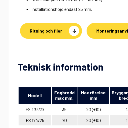
Installationshöjd endast 25 mm.
Ritning och filer
Monteringsanvi
Teknisk information
Fogbredd
Max rörelse
Bryggan
Modell
max mm.
mm
bre
FS 135/25
35
20 (±10)
1
FS 174/25
70
20 (±10)
1