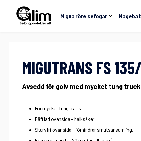
Migua rörelsefogar
Mageba 
MIGUTRANS FS 135/
Avsedd för golv med mycket tung truck
För mycket tung trafik.
Räfflad ovansida – halksäker
Skarvfri ovansida – förhindrar smutsansamling.
Rörelsekapacitet 20 mm ( + – 10 mm.)