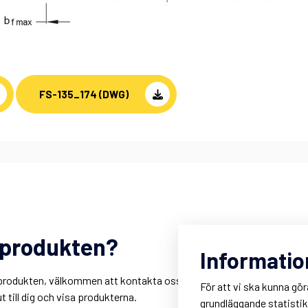
FS-135_174 (DWG)
m produkten?
R
Informatio
r
är produkten, välkommen att kontakta oss. Du kan också
K
För att vi ska kunna gör
 till dig och visa produkterna.
M
grundläggande statisti