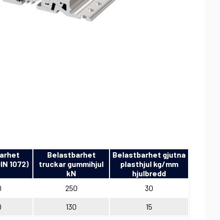
arhet
Belastbarhet
Belastbarhet gjutna
DIN 1072)
truckar gummihjul
plasthjul kg/mm
kN
hjulbredd
0
250
30
0
130
15