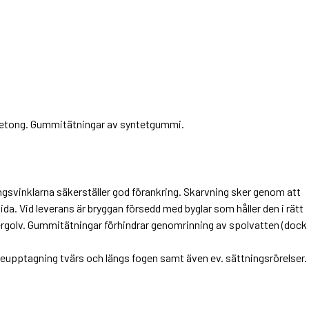
i betong. Gummitätningar av syntetgummi.
gsvinklarna säkerställer god förankring. Skarvning sker genom att
ida. Vid leverans är bryggan försedd med byglar som håller den i rätt
ergolv. Gummitätningar förhindrar genomrinning av spolvatten (dock 
upptagning tvärs och längs fogen samt även ev. sättningsrörelser.