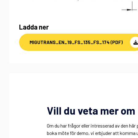
Ladda ner
MIGUTRANS_EN_19_FS_135_FS_174 (PDF)
Vill du veta mer o
Om du har frågor eller intresserad av den h
boka möte för demo, vi erbjuder att komma ut