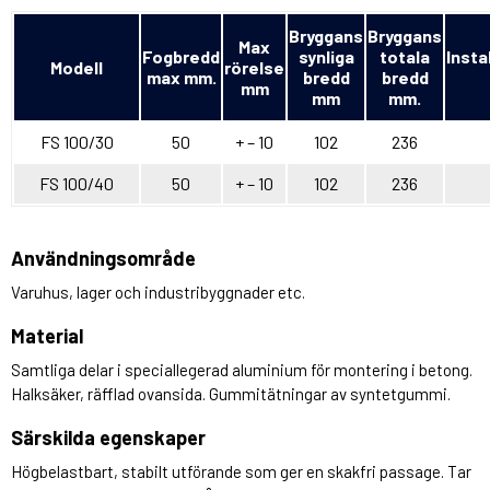
Bryggans
Bryggans
Max
Fogbredd
synliga
totala
Insta
Modell
rörelse
max mm.
bredd
bredd
mm
mm
mm.
FS 100/30
50
+ – 10
102
236
FS 100/40
50
+ – 10
102
236
Användningsområde
Varuhus, lager och industribyggnader etc.
Material
Samtliga delar i speciallegerad aluminium för montering i betong.
Halksäker, räfflad ovansida. Gummitätningar av syntetgummi.
Särskilda egenskaper
Högbelastbart, stabilt utförande som ger en skakfri passage. Tar