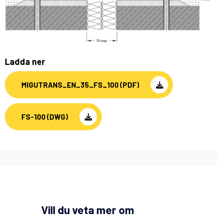
Ladda ner
MIGUTRANS_EN_35_FS_100 (PDF)
FS-100 (DWG)
Vill du veta mer om