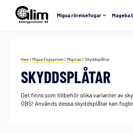
Migua rörelsefogar
Mageba 
Hem
/
Migua Fogsystem
/
Migutan
/
Skyddsplåtar
SKYDDSPLÅTAR
Det finns som tillbehör olika varianter av sk
OBS! Används dessa skyddsplåtar kan fogbry