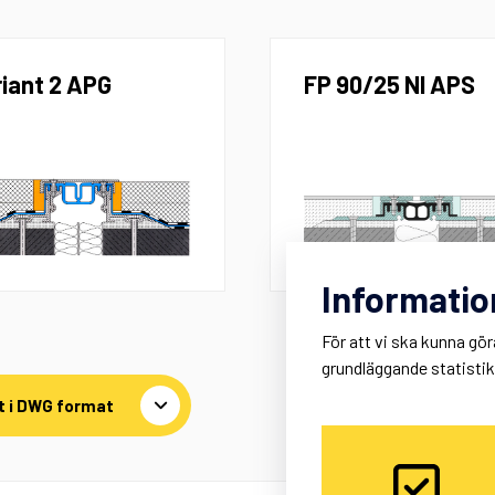
iant 2 APG​
FP 90/25 NI APS
Informatio
För att vi ska kunna gör
grundläggande statisti
åt i DWG format