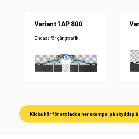
Variant 1 AP 800
Var
Endast för gångtrafik.
Klicka hör för att ladda ner exempel på skyddspl