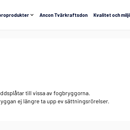
broprodukter
Ancon Tvärkraftsdon
Kvalitet och milj
yddsplåtar till vissa av fogbryggorna.
ggan ej längre ta upp ev sättningsrörelser.