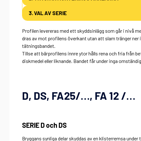
3. VAL AV SERIE
Profilen levereras med ett skyddsinlägg som går i nivå 
dras av mot profilens överkant utan att slam tränger ner i
tätningsbandet.
Tillse att bärprofilens innre ytor hålls rena och fria frå
diskmedel eller liknande. Bandet får under inga omständig
D, DS, FA25/…, FA 12 /…
SERIE D och DS
Bryggans synliga delar skyddas av en klisterremsa under