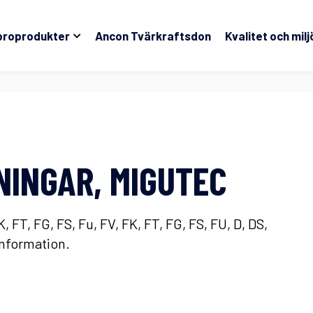
broprodukter
Ancon Tvärkraftsdon
Kvalitet och milj
INGAR, MIGUTEC
FT, FG, FS, Fu, FV, FK, FT, FG, FS, FU, D, DS,
information.