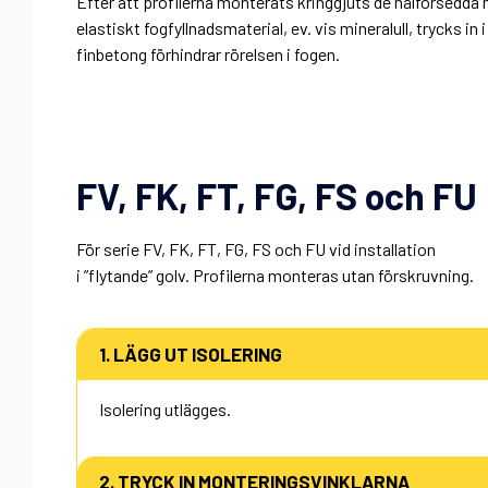
Efter att profilerna monterats kringgjuts de hålförsedda 
elastiskt fogfyllnadsmaterial, ev. vis mineralull, trycks i
finbetong förhindrar rörelsen i fogen.
FV, FK, FT, FG, FS och FU
För serie FV, FK, FT, FG, FS och FU vid installation
i ”flytande” golv. Profilerna monteras utan förskruvning.
1. LÄGG UT ISOLERING
Isolering utlägges.
2. TRYCK IN MONTERINGSVINKLARNA