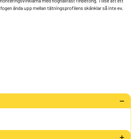
monteringsvinklarna med höghållfast finbetong. Tillse att ett
n i fogen ända upp mellan tätningsprofilens skänklar så inte ev.