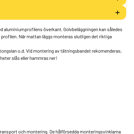
med aluminiumprofilens överkant. Golvbeläggningen kan således
 profilen. När mattan läggs monteras slutligen det riktiga
n betongslan o.d. Vid montering av tätningsbandet rekomenderas,
heter slås eller hammras ner!
 transport och montering. De hålförsedda monteringsvinklarna