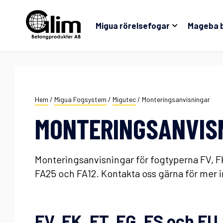
Migua rörelsefogar
Mageba 
Hem
/
Migua Fogsystem
/
Migutec
/
Monteringsanvisningar
MONTERINGSANVISN
Monteringsanvisningar för fogtyperna FV, FK, 
FA25 och FA12. Kontakta oss gärna för mer 
FV, FK, FT, FG, FS och FU