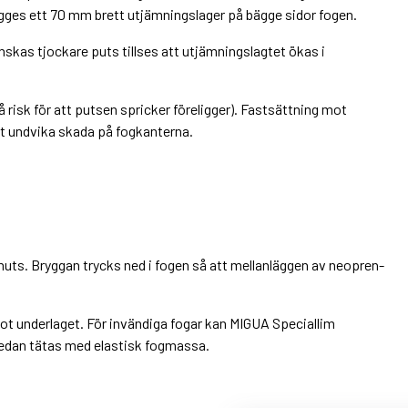
ägges ett 70 mm brett utjämningslager på bägge sidor fogen.
skas tjockare puts tillses att utjämningslagtet ökas i
då risk för att putsen spricker föreligger). Fastsättning mot
att undvika skada på fogkanterna.
smuts. Bryggan trycks ned i fogen så att mellanläggen av neopren-
mot underlaget. För invändiga fogar kan MIGUA Speciallim
edan tätas med elastisk fogmassa.