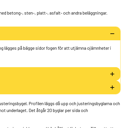
 med betong-, sten-, platt-, asfalt- och andra beläggningar.
ng lägges på bägge sidor fogen för att utjämna ojämnheter i
eringsbygel. Profilen läggs då upp och justeringsbyglarna och
 mot underlaget. Det åtgår 20 byglar per sida och