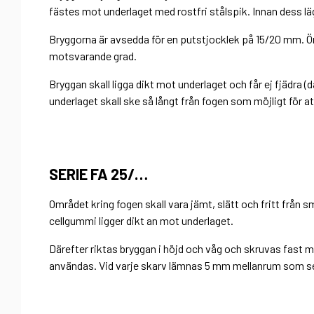
fästes mot underlaget med rostfri stålspik. Innan dess l
Bryggorna är avsedda för en putstjocklek på 15/20 mm. Ön
motsvarande grad.
Bryggan skall ligga dikt mot underlaget och får ej fjädra (
underlaget skall ske så långt från fogen som möjligt för 
SERIE FA 25/…
Området kring fogen skall vara jämt, slätt och fritt från 
cellgummi ligger dikt an mot underlaget.
Därefter riktas bryggan i höjd och våg och skruvas fast 
användas. Vid varje skarv lämnas 5 mm mellanrum som s