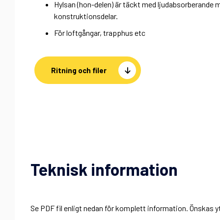
Hylsan (hon-delen) är täckt med ljudabsorberande m
konstruktionsdelar.
För loftgångar, trapphus etc
Ritning och filer
Teknisk information
Se PDF fil enligt nedan för komplett information. Önskas yt