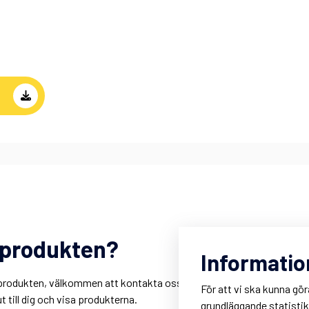
m produkten?
R
Informatio
r
är produkten, välkommen att kontakta oss. Du kan också
K
För att vi ska kunna gör
 till dig och visa produkterna.
M
grundläggande statisti