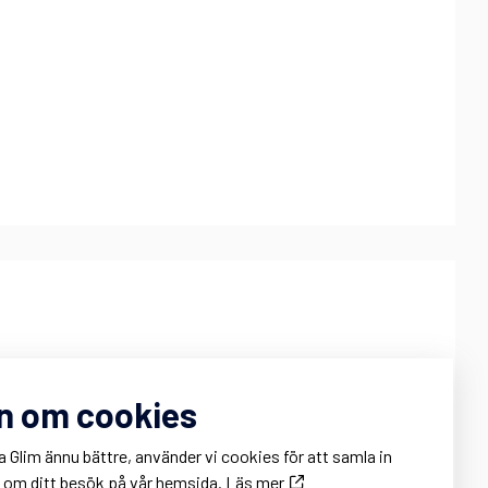
onnie Hertzman
n om cookies
onnie@glim.se
ontor: 011 – 10 88 80
a Glim ännu bättre, använder vi cookies för att samla in
obil: 0707 – 95 02 84
k om ditt besök på vår hemsida.
Läs mer