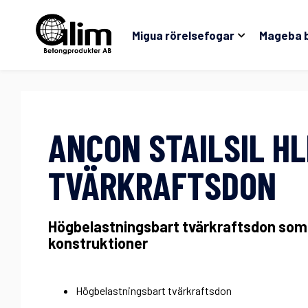
Migua rörelsefogar
Mageba 
ANCON STAILSIL H
TVÄRKRAFTSDON
Högbelastningsbart tvärkraftsdon som m
konstruktioner
Högbelastningsbart tvärkraftsdon