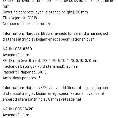
8/16 (8 mm over 16 mm), 16/8, 10/16, 16/10, 12/16, 16/12, 12/12, 16/16
mm
Covering concrete layer ( distance height): 20 mm
Fits Najomat: G1018
Number of blocks per rod: 4
Information: Najkloss 16/25 är avsedd för samtidig najning och
distanssättning av lösjärn enligt specifikationen ovan.
NAJKLOSS
8/20
Avsedd för järn:
8/6 (8 mm över 6 mm), 6/8, 10/6, 6/10, 10/8, 8/10, 8/8 mm
Täckande betongskikt (distanshöjd): 20 mm
Passar till Najomat: G1018
Antal kloss per stav: 6
Information: Najkloss 8/20 är avsedd för samtidig najning och
distanssättning av lösjärn enligt specifikationen ovan samt
enbart distanssättning av 8 mm svetsade nät.
NAJKLOSS
16/20
Avsedd för järn: