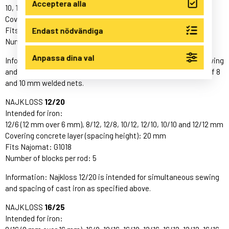
Acceptera alla
10, 12/10
Covering concrete layer (spacing height): 15 mm
Endast nödvändiga
Fits Najomat: G1018
Number of blocks per rod: 7
Anpassa dina val
Information: Najkloss 10/15 C is intended for simultaneous sewing
and spacing of cast iron as specified above and only spacing of 8
and 10 mm welded nets.
NAJKLOSS
12/20
Intended for iron:
12/6 (12 mm over 6 mm), 8/12, 12/8, 10/12, 12/10, 10/10 and 12/12 mm
Covering concrete layer (spacing height): 20 mm
Fits Najomat: G1018
Number of blocks per rod: 5
Information: Najkloss 12/20 is intended for simultaneous sewing
and spacing of cast iron as specified above.
NAJKLOSS
16/25
Intended for iron: