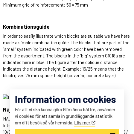
Minimum grid of reinforcement: 50 × 75 mm
Kombinationsguide
In order to easily illustrate which blocks are suitable we have here
made a simple combination guide.
The blocks that are part of the
”small” system indicated with green color have been removed
from the assortment.
The blocks in the ”big” system G1018a are
indicated here in blue.
The figure after the oblique distance
indicates the distance height.
Example: 16/25 means that the
block gives 25 mm spacer height (covering concrete layer).
Information om cookies
Najklossar
För att vi ska kunna göra Glim ännu bättre, använder
vi cookies för att samla in grundläggande statistik
NAJKLOSS
10/15 C
om ditt besök på vår hemsida.
Läs mer
Intended for iron:
10/6 (10 mm over 6 mm), 6/10, 12/6, 6/12, 10/8, 8/10, 12/8, 8/12, 10 /