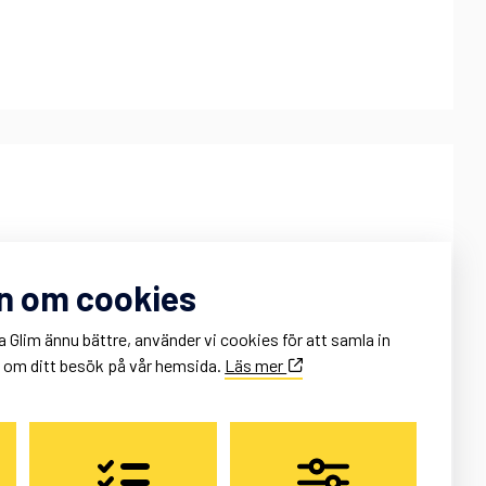
onnie Hertzman
n om cookies
onnie@glim.se
ontor: 011 – 10 88 80
a Glim ännu bättre, använder vi cookies för att samla in
obil: 0707 – 95 02 84
k om ditt besök på vår hemsida.
Läs mer