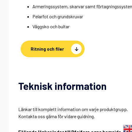
Armeringssystem, skarvar samt förtagningssyste
Pelarfot och grundskruvar
Väggsko och bultar
Ritning och filer
Teknisk information
Länkar till komplett information om varje produktgrupp.
Kontakta oss gärna för vidare guidning.
Följande länkar leder till Pfeifers egna hemsida.