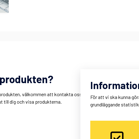
m produkten?
R
Informatio
r
är produkten, välkommen att kontakta oss. Du kan också
K
För att vi ska kunna gör
 till dig och visa produkterna.
M
grundläggande statisti