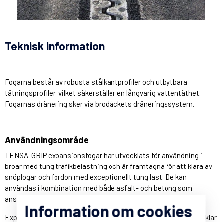
Teknisk information
Fogarna består av robusta stålkantprofiler och utbytbara
tätningsprofiler, vilket säkerställer en långvarig vattentäthet.
Fogarnas dränering sker via brodäckets dräneringssystem.
Användningsområde
TENSA-GRIP expansionsfogar har utvecklats för användning i
broar med tung trafikbelastning och är framtagna för att klara av
snöplogar och fordon med exceptionellt tung last. De kan
användas i kombination med både asfalt- och betong som
anslutande slityta.
Information om cookies
Expansionsfogen tillverkas helt enligt önskemål med mått, vinklar