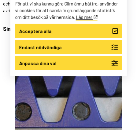
För att vi ska kunna göra Glim ännu bättre, använder
och önskad avslutningsdetalj som exempelvis uppvik eller
vi cookies för att samla in grundläggande statistik
avrinningsdetalj.
om ditt besök på vår hemsida.
Läs mer
Sinusplåt - utbytbara
Acceptera alla
Endast nödvändiga
Anpassa dina val