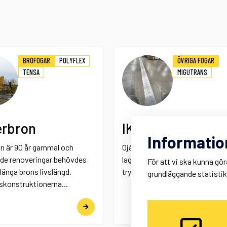
BROFOGAR
POLYFLEX
ÖVRIGA FOGAR
TENSA
MIGUTRANS
erbron
IKEA
Informatio
n är 90 år gammal och
Ojämna rörelsefogar i industri-
de renoveringar behövdes
lagergolv orsakar inte bara obe
För att vi ska kunna gör
rlänga brons livslängd.
tryckförare utan de sliter...
grundläggande statisti
konstruktionerna...