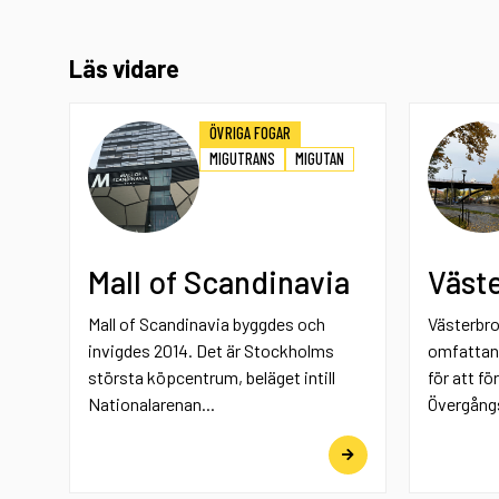
Läs vidare
ÖVRIGA FOGAR
MIGUTRANS
MIGUTAN
Mall of Scandinavia
Väst
Mall of Scandinavia byggdes och
Västerbro
invigdes 2014. Det är Stockholms
omfattan
största köpcentrum, beläget intill
för att fö
Nationalarenan...
Övergångs