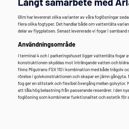
Långt samarbete med Arl
Glim har levererat olika varianter av våra foglösningar sed
flera olika fogtyper. Det handlar både om vattentäta varia
delar av flygplatsen. Senast levererade vi fogar i samban
Användningsområde
I terminal 4 och i parkeringshuset ligger vattentäta fogar 
konstruktionen skyddas mot inträngande vatten och bidrar til
finns Migutrans FSX 110 i kombination med både trägolv oc
rörelse i golvkonstruktionen och skapar en jämn gångyta. M
fog ger en slitstark och flexibel övergång mellan golvytor.
att tåla hög belastning från passerande resenärer. I den ny
foglösning som kombinerar funktionalitet och estetik för a