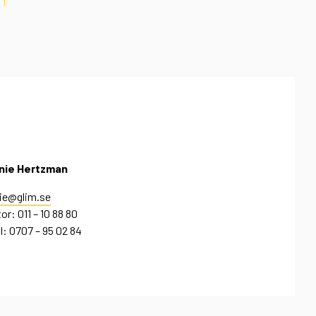
nie Hertzman
ie@glim.se
or: 011 – 10 88 80
l: 0707 – 95 02 84