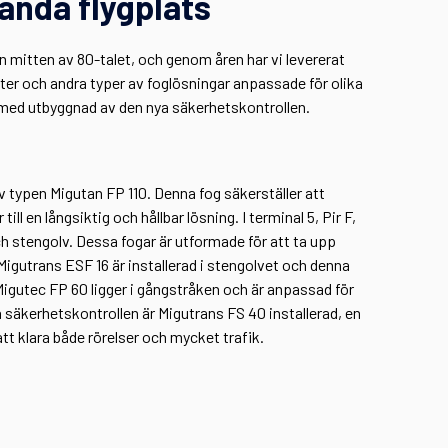
anda flygplats
an mitten av 80-talet, och genom åren har vi levererat
nter och andra typer av foglösningar anpassade för olika
d med utbyggnad av den nya säkerhetskontrollen.
av typen Migutan FP 110. Denna fog säkerställer att
l en långsiktig och hållbar lösning. I terminal 5, Pir F,
h stengolv. Dessa fogar är utformade för att ta upp
igutrans ESF 16 är installerad i stengolvet och denna
 Migutec FP 60 ligger i gångstråken och är anpassad för
a säkerhetskontrollen är Migutrans FS 40 installerad, en
tt klara både rörelser och mycket trafik.