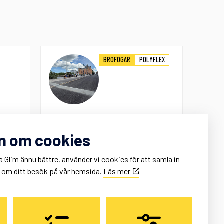
BROFOGAR
POLYFLEX
Saltängsbron
n om cookies
 och
När Saltängsbron i centrala
hag för
Norrköping skulle renoveras ställdes
a Glim ännu bättre, använder vi cookies för att samla in
höga krav på både funktion och
k om ditt besök på vår hemsida.
Läs mer
komfort....