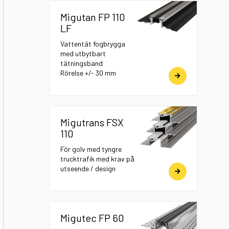
Migutan FP 110
LF
Vattentät fogbrygga
med utbytbart
tätningsband
Rörelse +/- 30 mm
Migutrans FSX
110
För golv med tyngre
trucktrafik med krav på
utseende / design
Migutec FP 60