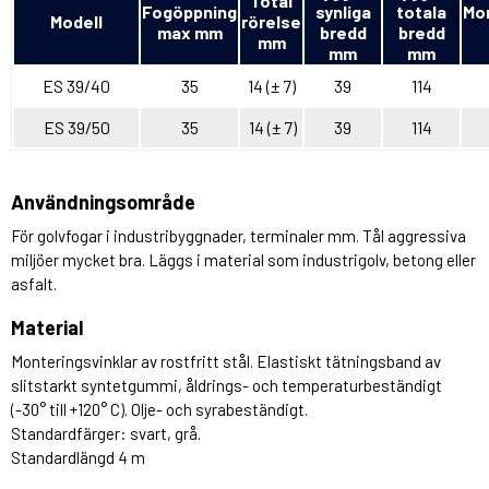
Total
Fogöppning
synliga
totala
Mo
Modell
rörelse
max mm
bredd
bredd
mm
mm
mm
ES 39/40
35
14 (± 7)
39
114
ES 39/50
35
14 (± 7)
39
114
Användningsområde
För golvfogar i industribyggnader, terminaler mm. Tål aggressiva
miljöer mycket bra. Läggs i material som industrigolv, betong eller
asfalt.
Material
Monteringsvinklar av rostfritt stål. Elastiskt tätningsband av
slitstarkt syntetgummi, åldrings- och temperaturbeständigt
(-30° till +120° C). Olje- och syrabeständigt.
Standardfärger: svart, grå.
Standardlängd 4 m