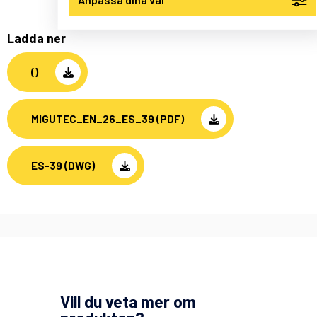
Ladda ner
()
MIGUTEC_EN_26_ES_39 (PDF)
ES-39 (DWG)
Vill du veta mer om