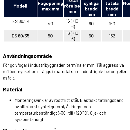
Total
Fogöppning
synliga
totala
Mo
Modell
rörelse
max mm
bredd
bredd
mm
mm
mm
16 (+10
ES 60/19
40
60
160
-6)
16 (+10
ES 60/35
50
60
152
-6)
Användningsområde
För golvfogar i industribyggnader, terminaler mm. Tål aggressiva
miljöer mycket bra. Läggs i material som industrigolv, betong eller
asfalt.
Material
Monteringsvinklar av rostfritt stål. Elastiskt tätningsband
av slitstarkt syntetgummi, åldrings- och
temperaturbeständigt (-30° till +120° C). Olje- och
syrabeständigt.