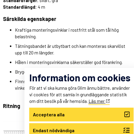
Standardfärger:
svart, grå
Standardlängd:
4 m
Särskilda egenskaper
Kraftiga monteringsvinklar i rostfritt stål som tål hög
belastning.
Tätningsbandet är utbytbart och kan monteras skarvlöst
upp till 20 m längder.
Hålen i monteringsvinklarna säkerställer god förankring.
Bryggan kan även uppta sättningsrörelser.
Information om cookies
Finns i varianter för montage mot vägg. Dold eller synlig
För att vi ska kunna göra Glim ännu bättre, använder
vinkel.
vi cookies för att samla in grundläggande statistik
om ditt besök på vår hemsida.
Läs mer
Ritning
Acceptera alla
Endast nödvändiga