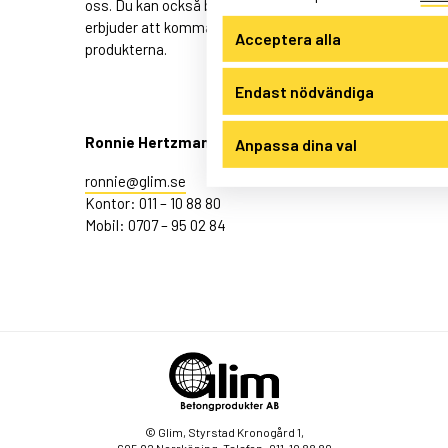
oss. Du kan också boka möte för demo, vi
erbjuder att komma ut till dig och visa
Acceptera alla
produkterna.
Endast nödvändiga
Ronnie Hertzman
Anpassa dina val
ronnie@glim.se
Kontor: 011 – 10 88 80
Mobil: 0707 – 95 02 84
© Glim, Styrstad Kronogård 1,
605 92 Norrköping, Telefon: 011-10 88 80