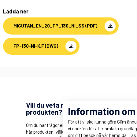
Ladda ner
MIGUTAN_EN_20_FP_130_NI_SS (PDF)
FP-130-NI-K.F (DWG)
Vill du veta mer om
Information om
produkten?
För att vi ska kunna göra Glim änn
Om du har frågor eller intresserad av den
vi cookies för att samla in grundlä
här produkten, välkommen att kontakta
om ditt besök på vår hemsida.
Läs