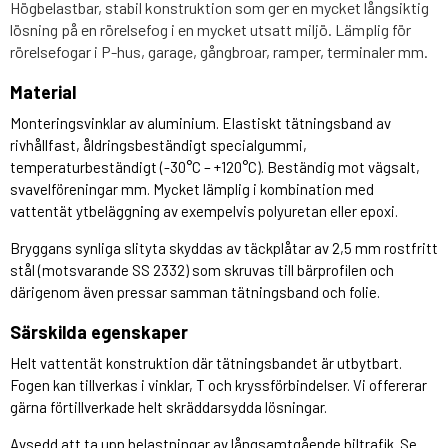
Högbelastbar, stabil konstruktion som ger en mycket långsiktig
lösning på en rörelsefog i en mycket utsatt miljö. Lämplig för
rörelsefogar i P-hus, garage, gångbroar, ramper, terminaler mm.
Material
Monteringsvinklar av aluminium. Elastiskt tätningsband av
rivhållfast, åldringsbeständigt specialgummi,
temperaturbeständigt (-30°C – +120°C). Beständig mot vägsalt,
svavelföreningar mm. Mycket lämplig i kombination med
vattentät ytbeläggning av exempelvis polyuretan eller epoxi.
Bryggans synliga slityta skyddas av täckplåtar av 2,5 mm rostfritt
stål (motsvarande SS 2332) som skruvas till bärprofilen och
därigenom även pressar samman tätningsband och folie.
Särskilda egenskaper
Helt vattentät konstruktion där tätningsbandet är utbytbart.
Fogen kan tillverkas i vinklar, T och kryssförbindelser. Vi offererar
gärna förtillverkade helt skräddarsydda lösningar.
Avsedd att ta upp belastningar av långsamtgående biltrafik. Se