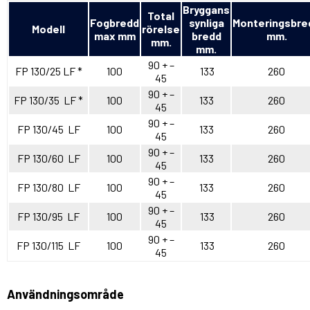
Bryggans
Total
Fogbredd
synliga
Monteringsbre
Modell
rörelse
max mm
bredd
mm.
mm.
mm.
90 + –
FP 130/25 LF *
100
133
260
45
90 + –
FP 130/35 LF *
100
133
260
45
90 + –
FP 130/45 LF
100
133
260
45
90 + –
FP 130/60 LF
100
133
260
45
90 + –
FP 130/80 LF
100
133
260
45
90 + –
FP 130/95 LF
100
133
260
45
90 + –
FP 130/115 LF
100
133
260
45
Användningsområde