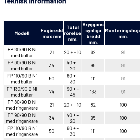
Teknisk information
Bryggans
Total
Fogbredd
synliga
Monteringshöj
Modell
rörelse
max mm
bredd
mm.
mm.
mm.
FP 80/90 B Ni
21
20 + – 10
82
91
med bultar
FP 90/90 B Ni
40 + –
34
95
91
med bultar
20
FP 110/90 B Ni
60 + –
50
111
91
med bultar
30
FP 130/90 B Ni
90 + –
74
133
91
med bultar
45
FP 80/90 B Ni
21
20 + – 10
82
100
med ringankare
FP 90/90 B Ni
40 + –
34
95
100
med ringankare
20
FP 110/90 B Ni
60 + –
50
111
100
med ringankare
30