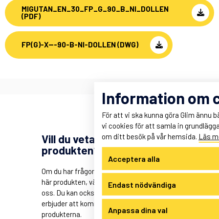
MIGUTAN_EN_30_FP_G_90_B_NI_DOLLEN
(PDF)
FP(G)-X---90-B-NI-DOLLEN (DWG)
Information om 
För att vi ska kunna göra Glim ännu b
vi cookies för att samla in grundlägg
om ditt besök på vår hemsida.
Läs m
Vill du veta mer om
produkten?
Acceptera alla
Om du har frågor eller intresserad av den
här produkten, välkommen att kontakta
Endast nödvändiga
oss. Du kan också boka möte för demo, vi
erbjuder att komma ut till dig och visa
Anpassa dina val
produkterna.