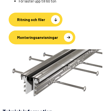
För laster upp till 60 ton
Ritning och filer
Monteringsanvisningar