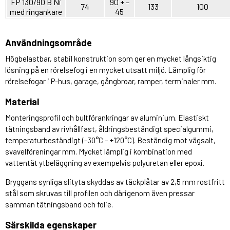
FP 130/90 B Ni
90 + –
74
133
100
med ringankare
45
Användningsområde
Högbelastbar, stabil konstruktion som ger en mycket långsiktig
lösning på en rörelsefog i en mycket utsatt miljö. Lämplig för
rörelsefogar i P-hus, garage, gångbroar, ramper, terminaler mm.
Material
Monteringsprofil och bultförankringar av aluminium. Elastiskt
tätningsband av rivhållfast, åldringsbeständigt specialgummi,
temperaturbeständigt (-30°C – +120°C). Beständig mot vägsalt,
svavelföreningar mm. Mycket lämplig i kombination med
vattentät ytbeläggning av exempelvis polyuretan eller epoxi.
Bryggans synliga slityta skyddas av täckplåtar av 2,5 mm rostfritt
stål som skruvas till profilen och därigenom även pressar
samman tätningsband och folie.
Särskilda egenskaper