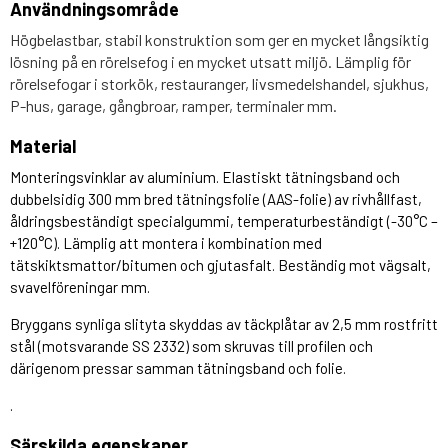
Användningsområde
Högbelastbar, stabil konstruktion som ger en mycket långsiktig
lösning på en rörelsefog i en mycket utsatt miljö. Lämplig för
rörelsefogar i storkök, restauranger, livsmedelshandel, sjukhus,
P-hus, garage, gångbroar, ramper, terminaler mm.
Material
Monteringsvinklar av aluminium. Elastiskt tätningsband och
dubbelsidig 300 mm bred tätningsfolie (AAS-folie) av rivhållfast,
åldringsbeständigt specialgummi, temperaturbeständigt (-30°C –
+120°C). Lämplig att montera i kombination med
tätskiktsmattor/bitumen och gjutasfalt. Beständig mot vägsalt,
svavelföreningar mm.
Bryggans synliga slityta skyddas av täckplåtar av 2,5 mm rostfritt
stål (motsvarande SS 2332) som skruvas till profilen och
därigenom pressar samman tätningsband och folie.
.
Särskilda egenskaper