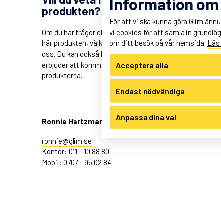
Information om
produkten?
För att vi ska kunna göra Glim änn
vi cookies för att samla in grundlä
Om du har frågor eller intresserad av den
om ditt besök på vår hemsida.
Läs
här produkten, välkommen att kontakta
oss. Du kan också boka möte för demo, vi
Acceptera alla
erbjuder att komma ut till dig och visa
produkterna.
Endast nödvändiga
Anpassa dina val
Ronnie Hertzman
ronnie@glim.se
Kontor: 011 – 10 88 80
Mobil: 0707 – 95 02 84