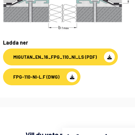
Ladda ner
MIGUTAN_EN_16_FPG_110_NI_LS (PDF)
FPG-110-NI-L.F (DWG)
Vill du veta mer om