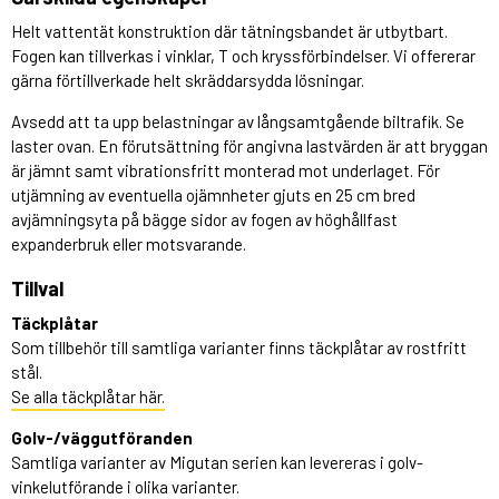
Helt vattentät konstruktion där tätningsbandet är utbytbart.
Fogen kan tillverkas i vinklar, T och kryssförbindelser. Vi offererar
gärna förtillverkade helt skräddarsydda lösningar.
Avsedd att ta upp belastningar av långsamtgående biltrafik. Se
laster ovan. En förutsättning för angivna lastvärden är att bryggan
är jämnt samt vibrationsfritt monterad mot underlaget. För
utjämning av eventuella ojämnheter gjuts en 25 cm bred
avjämningsyta på bägge sidor av fogen av höghållfast
expanderbruk eller motsvarande.
Tillval
Täckplåtar
Som tillbehör till samtliga varianter finns täckplåtar av rostfritt
stål.
Se alla täckplåtar här.
Golv-/väggutföranden
Samtliga varianter av Migutan serien kan levereras i golv-
vinkelutförande i olika varianter.