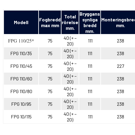
Bryggans
Total
Fogbredd
synliga
Monteringsbre
Modell
rörelse
max mm
bredd
mm.
mm.
mm.
40 (+ –
FPG 110/25*
75
111
238
20)
40 (+ –
FPG 110/35
75
111
238
20)
40 (+ –
FPG 110/45
75
111
227
20)
40 (+ –
FPG 110/60
75
111
238
20)
40 (+ –
FPG 110/80
75
111
238
20)
40 (+ –
FPG 10/95
75
111
238
20)
40 (+ –
FPG 10/115
75
111
238
20)