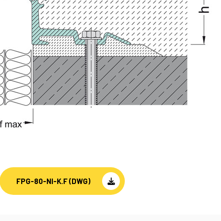
FPG-80-NI-K.F (DWG)