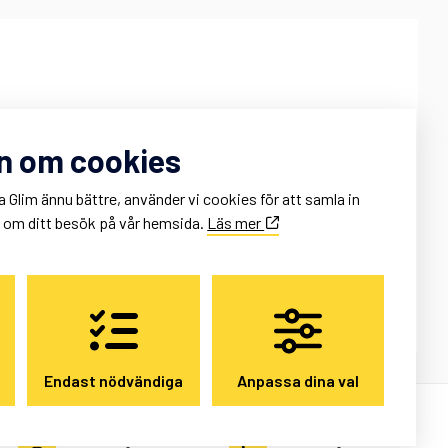
onnie Hertzman
n om cookies
onnie@glim.se
ontor: 011 – 10 88 80
a Glim ännu bättre, använder vi cookies för att samla in
obil: 0707 – 95 02 84
k om ditt besök på vår hemsida.
Läs mer
Endast nödvändiga
Anpassa dina val