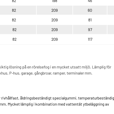
82
198
46
82
209
60
82
209
81
82
209
97
82
209
117
ktig lösning på en rörelsefog i en mycket utsatt miljö. Lämplig för
ukhus, P-hus, garage, gångbroar, ramper, terminaler mm.
v rivhållfast, åldringsbeständigt specialgummi, temperaturbeständi
r mm. Mycket lämplig i kombination med vattentät ytbeläggning av