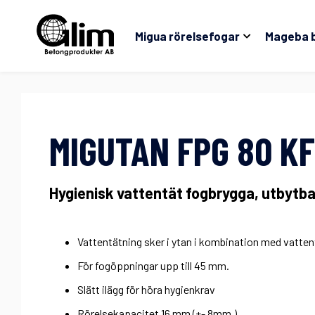
Migua rörelsefogar
Mageba 
MIGUTAN FPG 80 KF
Hygienisk vattentät fogbrygga, utbytb
Vattentätning sker i ytan i kombination med vattentä
För fogöppningar upp till 45 mm.
Slätt ilägg för höra hygienkrav
Rörelsekapacitet 16 mm (+- 8mm.)