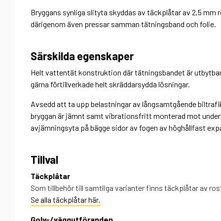
Bryggans synliga slityta skyddas av täckplåtar av 2,5 mm r
därigenom även pressar samman tätningsband och folie.
Särskilda egenskaper
Helt vattentät konstruktion där tätningsbandet är utbytbart.
gärna förtillverkade helt skräddarsydda lösningar.
Avsedd att ta upp belastningar av långsamtgående biltrafik.
bryggan är jämnt samt vibrationsfritt monterad mot underl
avjämningsyta på bägge sidor av fogen av höghållfast exp
Tillval
Täckplåtar
Som tillbehör till samtliga varianter finns täckplåtar av rost
Se alla täckplåtar här.
Golv-/väggutföranden