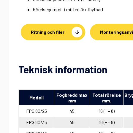
Rörelsegummit i mitten är utbytbart.
Ritning och filer
Monteringsanvi
Teknisk information
Fogbredd max
Total rörelse
Bry
Modell
mm
mm.
FPG 80/25
45
16 (+ – 8)
FPG 80/35
45
16 (+ – 8)