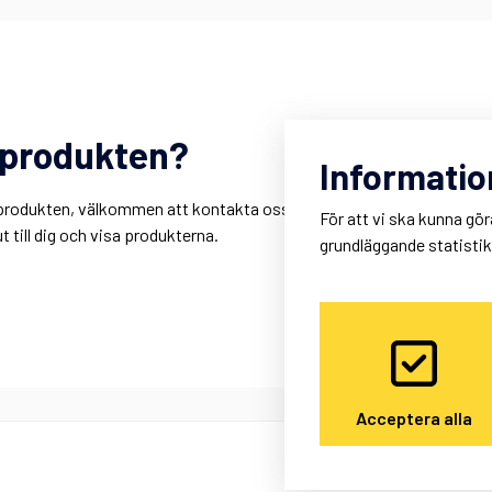
m produkten?
R
Informatio
r
är produkten, välkommen att kontakta oss. Du kan också
K
För att vi ska kunna gör
 till dig och visa produkterna.
M
grundläggande statisti
Acceptera alla