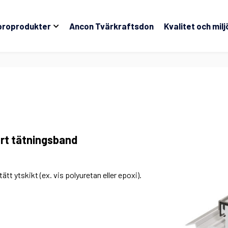
broprodukter
Ancon Tvärkraftsdon
Kvalitet och milj
art tätningsband
tt ytskikt (ex. vis polyuretan eller epoxi).