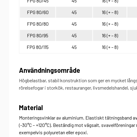
FPG 80/45
45
16 (+ – 8)
FPG 80/60
45
16 (+ – 8)
FPG 80/80
45
16 (+ – 8)
FPG 80/95
45
16 (+ – 8)
FPG 80/115
45
16 (+ – 8)
Användningsområde
Högbelastbar, stabil konstruktion som ger en mycket långsi
rörelsefogar i storkök, restauranger, livsmedelshandel, sj
Material
Monteringsvinklar av aluminium. Elastiskt tätningsband a
(-30°C – +120°C). Beständig mot vägsalt, svavelföreninga
exempelvis polyuretan eller epoxi.